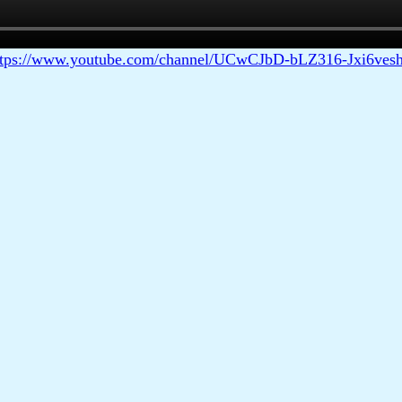
ttps://www.youtube.com/channel/UCwCJbD-bLZ316-Jxi6ves