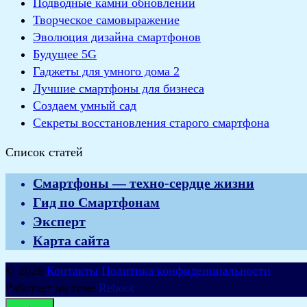
Подводные камни обновлений
Творческое самовыражение
Эволюция дизайна смартфонов
Будущее 5G
Гаджеты для умного дома 2
Лучшие смартфоны для бизнеса
Создаем умный сад
Секреты восстановления старого смартфона
Список статей
Смартфоны — техно-сердце жизни
Гид по Смартфонам
Эксперт
Карта сайта
© 2026
Контакты
Политика конфиденциальности
Работает на теме
Reboot