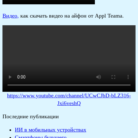
В
идео,
как скачать видео на айфон от Appl Teama.
https://www.youtube.com/channel/UCwCJbD-bLZ316-
Jxi6veshQ
Последние публикации
ИИ в мобильных устройствах
Смартфоны будущего