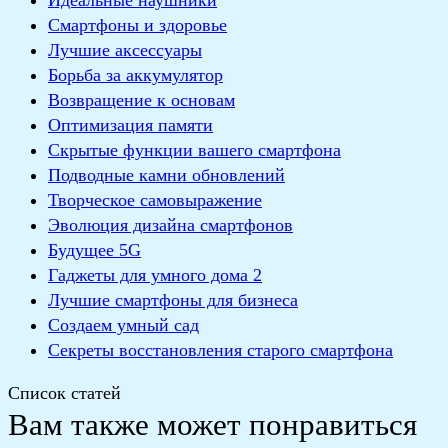
Идеальные наушники
Смартфоны и здоровье
Лучшие аксессуары
Борьба за аккумулятор
Возвращение к основам
Оптимизация памяти
Скрытые функции вашего смартфона
Подводные камни обновлений
Творческое самовыражение
Эволюция дизайна смартфонов
Будущее 5G
Гаджеты для умного дома 2
Лучшие смартфоны для бизнеса
Создаем умный сад
Секреты восстановления старого смартфона
Список статей
Вам также может понравиться